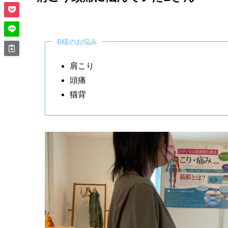
B様のお悩み
肩こり
頭痛
猫背