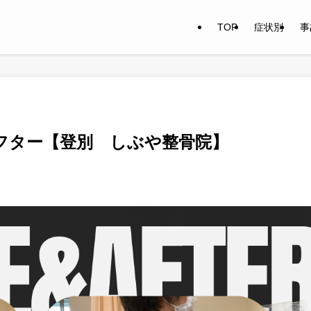
TOP
症状別
事
フター【登別 しぶや整骨院】